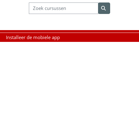
Zoek cursussen
Zoek cursussen
Installeer de mobiele app